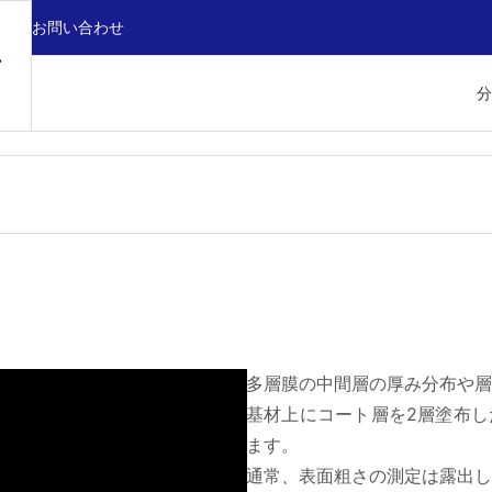
お問い合わせ
分
多層膜の中間層の厚み分布や層
基材上にコート層を2層塗布
ます。
通常、表面粗さの測定は露出し