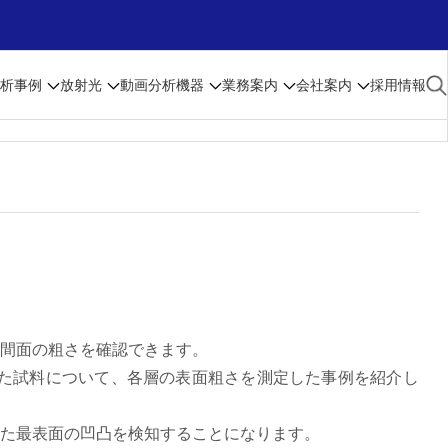
析事例
放射光
動画
分析機器
業務案内
会社案内
採用情報
間面の粗さを確認できます。
した試料について、各層の表面粗さを測定した事例を紹介し
た最表面の凹凸を検知することになります。