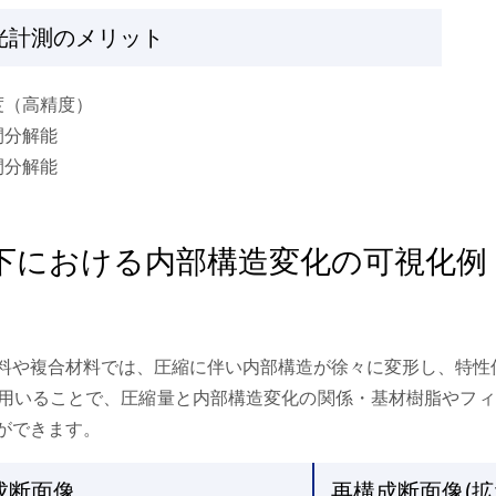
光計測のメリット
度（高精度）
間分解能
間分解能
下における内部構造変化の可視化例
料や複合材料では、圧縮に伴い内部構造が徐々に変形し、特性
Tを用いることで、圧縮量と内部構造変化の関係・基材樹脂やフ
ができます。
成断面像
再構成断面像(拡