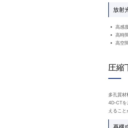
放射
高感
高時
高空
圧縮
多孔質材
4D‑C
えること
再構