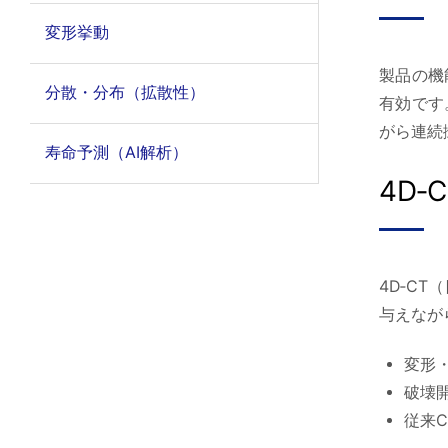
変形挙動
製品の機
分散・分布（拡散性）
有効です
がら連続
寿命予測（AI解析）
4D‑
4D‑C
与えなが
変形
破壊
従来