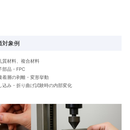
価対象例
孔質材料、複合材料
子部品・FPC
接着層の剥離・変形挙動
し込み・折り曲げ試験時の内部変化