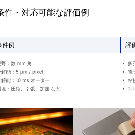
条件・対応可能な評価例
条件例
評
野：数 mm 角
多
能：5 µm / pixel
電
解能：10 ms オーダー
粘
環境：圧縮、引張、加熱 など
押