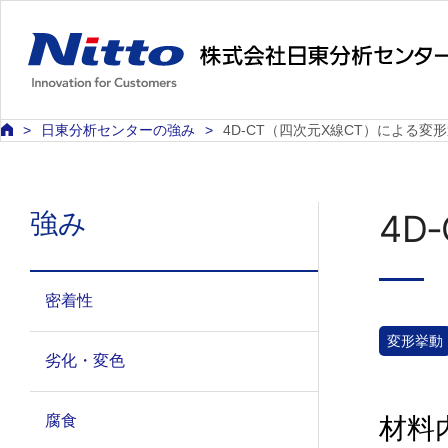
日東分析センターの強み
4D‑CT（四次元X線CT）による変
強み
4D
密着性
変形挙動
劣化・変色
腐食
材料