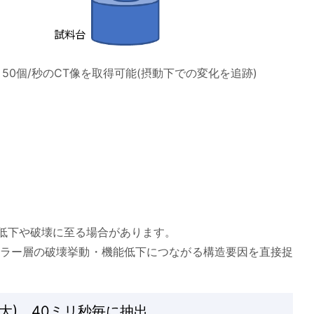
50個/秒のCT像を取得可能(摂動下での変化を追跡)
低下や破壊に至る場合があります。
ィラー層の破壊挙動・機能低下につながる構造要因を直接捉
大) 40ミリ秒毎に抽出