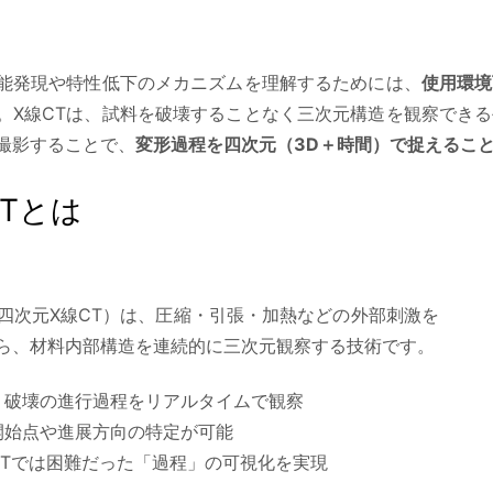
能発現や特性低下のメカニズムを理解するためには、
使用環境
。X線CTは、試料を破壊することなく三次元構造を観察でき
撮影することで、
変形過程を四次元（3D＋時間）で捉えるこ
CTとは
T（四次元X線CT）は、圧縮・引張・加熱などの外部刺激を
ら、材料内部構造を連続的に三次元観察する技術です。
・破壊の進行過程をリアルタイムで観察
開始点や進展方向の特定が可能
CTでは困難だった「過程」の可視化を実現