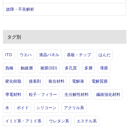
故障・不良解析
タグ別
ITO
ウエハ
液晶パネル
基板・チップ
はんだ
負極
触媒層
被膜(SEI)
多孔質
多層
薄膜
硬化樹脂
接着剤
複合材料
電解液
電解質膜
導電材料
粒子・フィラー
生分解性材料
繊維強化材料
水
ボイド
シリコーン
アクリル系
イミド系・アミド系
ウレタン系
エステル系