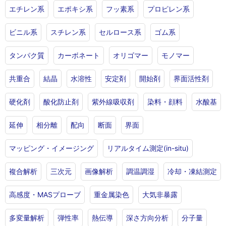
エチレン系
エポキシ系
フッ素系
プロピレン系
ビニル系
スチレン系
セルロース系
ゴム系
タンパク質
カーボネート
オリゴマー
モノマー
共重合
結晶
水溶性
安定剤
開始剤
界面活性剤
硬化剤
酸化防止剤
紫外線吸収剤
染料・顔料
水酸基
延伸
相分離
配向
断面
界面
マッピング・イメージング
リアルタイム測定(in-situ)
複合解析
三次元
画像解析
調温調湿
冷却・凍結測定
高感度・MASプローブ
重金属染色
大気非暴露
多変量解析
弾性率
熱伝導
深さ方向分析
分子量