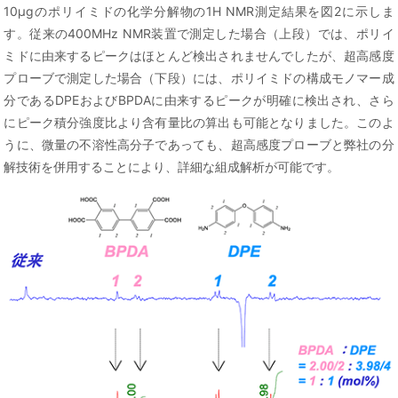
10μgのポリイミドの化学分解物の1H NMR測定結果を図2に示しま
す。従来の400MHz NMR装置で測定した場合（上段）では、ポリイ
ミドに由来するピークはほとんど検出されませんでしたが、超高感度
プローブで測定した場合（下段）には、ポリイミドの構成モノマー成
分であるDPEおよびBPDAに由来するピークが明確に検出され、さら
にピーク積分強度比より含有量比の算出も可能となりました。このよ
うに、微量の不溶性高分子であっても、超高感度プローブと弊社の分
解技術を併用することにより、詳細な組成解析が可能です。