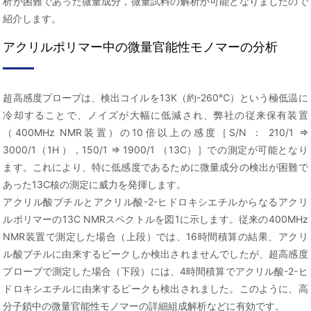
析が困難であった微量成分，微量試料の解析が可能となりましたので
紹介します。
アクリルポリマー中の微量官能性モノマーの分析
超高感度プローブは、検出コイルを13K（約-260℃）という極低温に
冷却することで、ノイズが大幅に低減され、弊社の従来保有装置
（400MHz NMR装置）の10倍以上の感度［S/N ： 210/1 ⇒
3000/1（1H ），150/1 ⇒ 1900/1 （13C）］での測定が可能となり
ます。これにより、特に低感度であるために微量成分の検出が困難で
あった13C核の測定に威力を発揮します。
アクリル酸ブチルとアクリル酸-2-ヒドロキシエチルからなるアクリ
ルポリマーの13C NMRスペクトルを図1に示します。従来の400MHz
NMR装置で測定した場合（上段）では、16時間積算の結果、アクリ
ル酸ブチルに由来するピークしか検出されませんでしたが、超高感度
プローブで測定した場合（下段）には、4時間積算でアクリル酸-2-ヒ
ドロキシエチルに由来するピークも検出されました。このように、高
分子鎖中の微量官能性モノマーの詳細組成解析などに有効です。