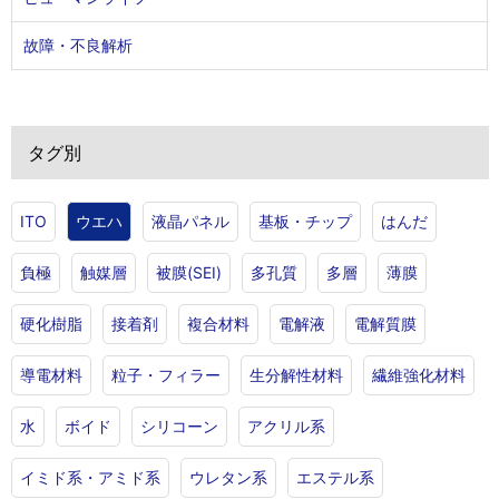
故障・不良解析
タグ別
ITO
ウエハ
液晶パネル
基板・チップ
はんだ
負極
触媒層
被膜(SEI)
多孔質
多層
薄膜
硬化樹脂
接着剤
複合材料
電解液
電解質膜
導電材料
粒子・フィラー
生分解性材料
繊維強化材料
水
ボイド
シリコーン
アクリル系
イミド系・アミド系
ウレタン系
エステル系