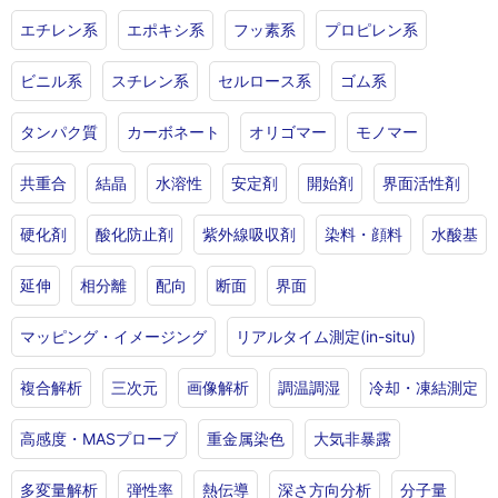
エチレン系
エポキシ系
フッ素系
プロピレン系
ビニル系
スチレン系
セルロース系
ゴム系
タンパク質
カーボネート
オリゴマー
モノマー
共重合
結晶
水溶性
安定剤
開始剤
界面活性剤
硬化剤
酸化防止剤
紫外線吸収剤
染料・顔料
水酸基
延伸
相分離
配向
断面
界面
マッピング・イメージング
リアルタイム測定(in-situ)
複合解析
三次元
画像解析
調温調湿
冷却・凍結測定
高感度・MASプローブ
重金属染色
大気非暴露
多変量解析
弾性率
熱伝導
深さ方向分析
分子量