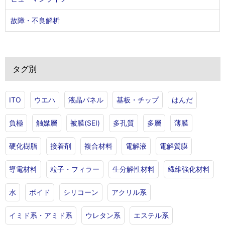
故障・不良解析
タグ別
ITO
ウエハ
液晶パネル
基板・チップ
はんだ
負極
触媒層
被膜(SEI)
多孔質
多層
薄膜
硬化樹脂
接着剤
複合材料
電解液
電解質膜
導電材料
粒子・フィラー
生分解性材料
繊維強化材料
水
ボイド
シリコーン
アクリル系
イミド系・アミド系
ウレタン系
エステル系