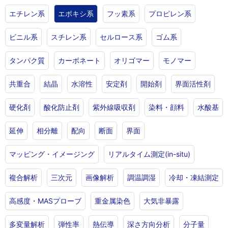
エチレン系
エポキシ系
フッ素系
プロピレン系
ビニル系
スチレン系
セルロース系
ゴム系
タンパク質
カーボネート
オリゴマー
モノマー
共重合
結晶
水溶性
安定剤
開始剤
界面活性剤
硬化剤
酸化防止剤
紫外線吸収剤
染料・顔料
水酸基
延伸
相分離
配向
断面
界面
マッピング・イメージング
リアルタイム測定(in-situ)
複合解析
三次元
画像解析
調温調湿
冷却・凍結測定
高感度・MASプローブ
重金属染色
大気非暴露
多変量解析
弾性率
熱伝導
深さ方向分析
分子量