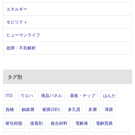
エネルギー
モビリティ
ヒューマンライフ
故障・不良解析
タグ別
ITO
ウエハ
液晶パネル
基板・チップ
はんだ
負極
触媒層
被膜(SEI)
多孔質
多層
薄膜
硬化樹脂
接着剤
複合材料
電解液
電解質膜