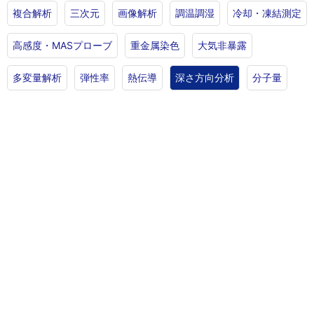
複合解析
三次元
画像解析
調温調湿
冷却・凍結測定
高感度・MASプローブ
重金属染色
大気非暴露
多変量解析
弾性率
熱伝導
深さ方向分析
分子量
放射光
お問い合わせ・ご相談
高分子分析、形態観察、表面分析、組成分析など、評価・分
析に関するご質問・ご依頼はお気軽にお問い合わせくださ
い。
ご依頼・お問い合わせ