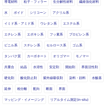
導電材料
粒子・フィラー
生分解性材料
繊維強化材料
水
ボイド
シリコーン
アクリル系
イミド系・アミド系
ウレタン系
エステル系
エチレン系
エポキシ系
フッ素系
プロピレン系
ビニル系
スチレン系
セルロース系
ゴム系
タンパク質
カーボネート
オリゴマー
モノマー
共重合
結晶
水溶性
安定剤
開始剤
界面活性剤
硬化剤
酸化防止剤
紫外線吸収剤
染料・顔料
水酸基
延伸
相分離
配向
断面
界面
マッピング・イメージング
リアルタイム測定(in-situ)