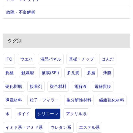
故障・不良解析
タグ別
ITO
ウエハ
液晶パネル
基板・チップ
はんだ
負極
触媒層
被膜(SEI)
多孔質
多層
薄膜
硬化樹脂
接着剤
複合材料
電解液
電解質膜
導電材料
粒子・フィラー
生分解性材料
繊維強化材料
水
ボイド
シリコーン
アクリル系
イミド系・アミド系
ウレタン系
エステル系