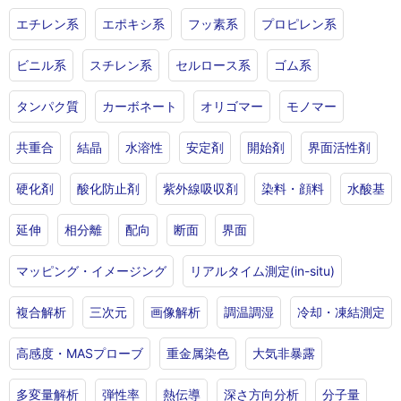
エチレン系
エポキシ系
フッ素系
プロピレン系
ビニル系
スチレン系
セルロース系
ゴム系
タンパク質
カーボネート
オリゴマー
モノマー
共重合
結晶
水溶性
安定剤
開始剤
界面活性剤
硬化剤
酸化防止剤
紫外線吸収剤
染料・顔料
水酸基
延伸
相分離
配向
断面
界面
マッピング・イメージング
リアルタイム測定(in-situ)
複合解析
三次元
画像解析
調温調湿
冷却・凍結測定
高感度・MASプローブ
重金属染色
大気非暴露
多変量解析
弾性率
熱伝導
深さ方向分析
分子量