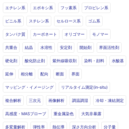
エチレン系
エポキシ系
フッ素系
プロピレン系
ビニル系
スチレン系
セルロース系
ゴム系
タンパク質
カーボネート
オリゴマー
モノマー
共重合
結晶
水溶性
安定剤
開始剤
界面活性剤
硬化剤
酸化防止剤
紫外線吸収剤
染料・顔料
水酸基
延伸
相分離
配向
断面
界面
マッピング・イメージング
リアルタイム測定(in-situ)
複合解析
三次元
画像解析
調温調湿
冷却・凍結測定
高感度・MASプローブ
重金属染色
大気非暴露
多変量解析
弾性率
熱伝導
深さ方向分析
分子量