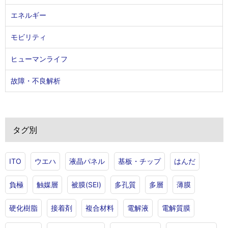
エネルギー
モビリティ
ヒューマンライフ
故障・不良解析
タグ別
ITO
ウエハ
液晶パネル
基板・チップ
はんだ
負極
触媒層
被膜(SEI)
多孔質
多層
薄膜
硬化樹脂
接着剤
複合材料
電解液
電解質膜