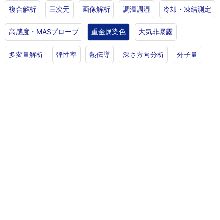
複合解析
三次元
画像解析
調温調湿
冷却・凍結測定
高感度・MASプローブ
重金属染色
大気非暴露
多変量解析
弾性率
熱伝導
深さ方向分析
分子量
放射光
お問い合わせ・ご相談
高分子分析、形態観察、表面分析、組成分析など、評価・分
析に関するご質問・ご依頼はお気軽にお問い合わせくださ
い。
ご依頼・お問い合わせ