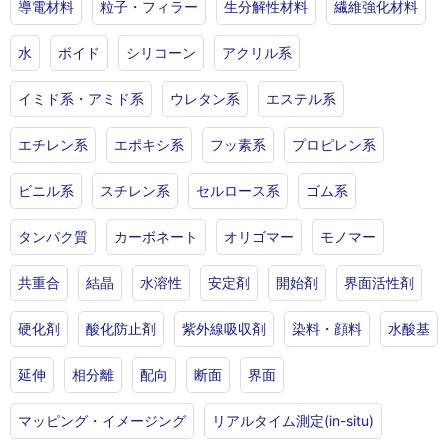
導電材料
粒子・フィラー
生分解性材料
繊維強化材料
水
ボイド
シリコーン
アクリル系
イミド系・アミド系
ウレタン系
エステル系
エチレン系
エポキシ系
フッ素系
プロピレン系
ビニル系
スチレン系
セルロース系
ゴム系
タンパク質
カーボネート
オリゴマー
モノマー
共重合
結晶
水溶性
安定剤
開始剤
界面活性剤
硬化剤
酸化防止剤
紫外線吸収剤
染料・顔料
水酸基
延伸
相分離
配向
断面
界面
マッピング・イメージング
リアルタイム測定(in-situ)