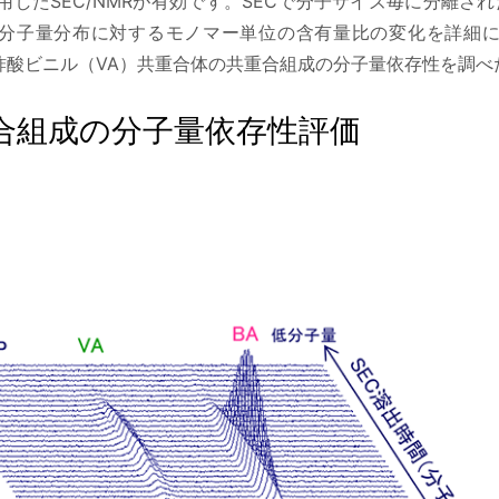
用したSEC/NMRが有効です。SECで分子サイズ毎に分離され
分子量分布に対するモノマー単位の含有量比の変化を詳細
/酢酸ビニル（VA）共重合体の共重合組成の分子量依存性を調
合組成の分子量依存性評価