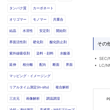
タンパク質
カーボネート
オリゴマー
モノマー
共重合
結晶
水溶性
安定剤
開始剤
界面活性剤
硬化剤
酸化防止剤
その
紫外線吸収剤
染料・顔料
水酸基
SE
延伸
相分離
配向
断面
界面
LC/
マッピング・イメージング
リアルタイム測定(in-situ)
複合解析
三次元
画像解析
調温調湿
P
冷却・凍結測定
高感度・MASプローブ