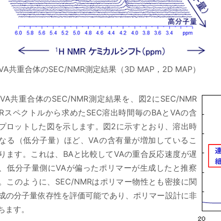
/VA共重合体のSEC/NMR測定結果（3D MAP，2D MAP）
/VA共重合体のSEC/NMR測定結果を、図2にSEC/NMR
NMRスペクトルから求めたSEC溶出時間毎のBAとVAの含
プロットした図を示します。図2に示すとおり、溶出時
なる（低分子量）ほど、VAの含有量が増加しているこ
ります。これは、BAと比較してVAの重合反応速度が遅
、低分子量側にVAが偏ったポリマーが生成したと推察
。このように、SEC/NMRはポリマー物性とも密接に関
成の分子量依存性を評価可能であり、ポリマー設計に非
ちます。