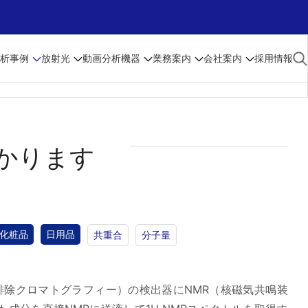
析事例
放射光
動画
分析機器
業務案内
会社案内
採用情報
かります
化粧品
日用品
共重合
分子量
排除クロマトグラフィー）の検出器にNMR（核磁気共鳴装