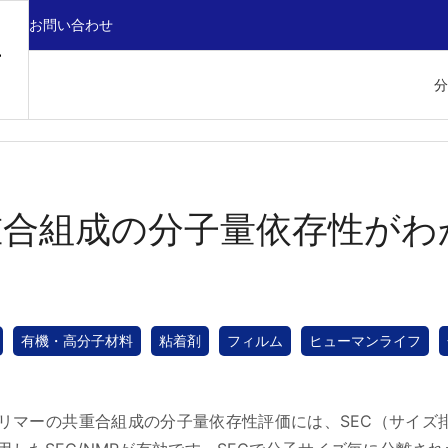
お問い合わせ
分
重合組成の分子量依存性がわ
有機・高分子材料
粘着剤
フィルム
ヒューマンライフ
リマーの共重合組成の分子量依存性評価には、SEC（サイズ