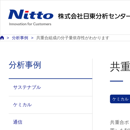
分析事例
共重合組成の分子量依存性がわかります
分析事例
共
サステナブル
ケミカル
ケミカル
通信
共重合ポ