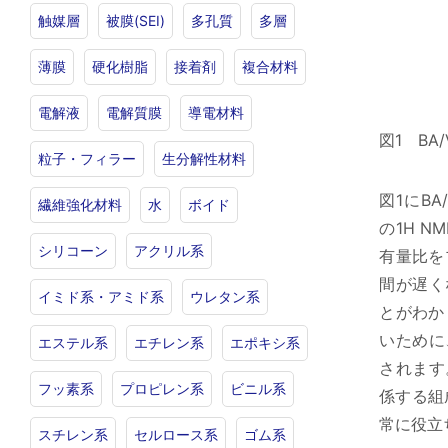
触媒層
被膜(SEI)
多孔質
多層
薄膜
硬化樹脂
接着剤
複合材料
電解液
電解質膜
導電材料
図1 BA
粒子・フィラー
生分解性材料
図1にBA
繊維強化材料
水
ボイド
の1H 
シリコーン
アクリル系
有量比を
間が遅く
イミド系・アミド系
ウレタン系
とがわか
いために
エステル系
エチレン系
エポキシ系
されます
フッ素系
プロピレン系
ビニル系
係する組
常に役立
スチレン系
セルロース系
ゴム系