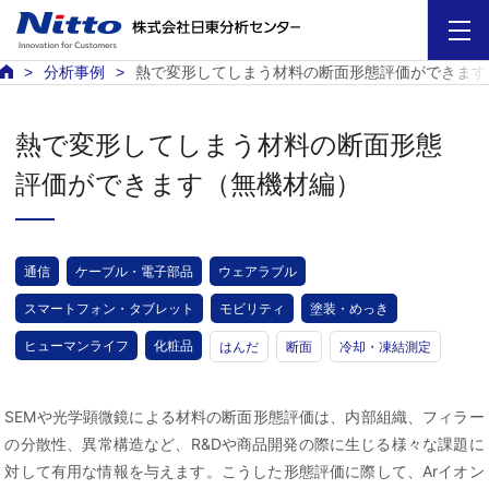
分析事例
熱で変形してしまう材料の断面形態評価ができます
熱で変形してしまう材料の断面形態
評価ができます（無機材編）
通信
ケーブル・電子部品
ウェアラブル
スマートフォン・タブレット
モビリティ
塗装・めっき
ヒューマンライフ
化粧品
はんだ
断面
冷却・凍結測定
SEMや光学顕微鏡による材料の断面形態評価は、内部組織、フィラー
の分散性、異常構造など、R&Dや商品開発の際に生じる様々な課題に
対して有用な情報を与えます。こうした形態評価に際して、Arイオン