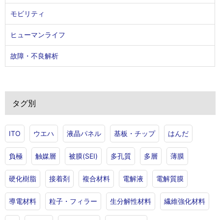
モビリティ
ヒューマンライフ
故障・不良解析
タグ別
ITO
ウエハ
液晶パネル
基板・チップ
はんだ
負極
触媒層
被膜(SEI)
多孔質
多層
薄膜
硬化樹脂
接着剤
複合材料
電解液
電解質膜
導電材料
粒子・フィラー
生分解性材料
繊維強化材料