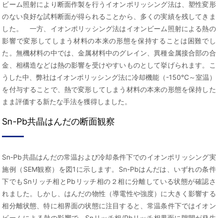
ビーム照射により断面作製を行うイオンポリッシング法は、塑性変形
のない良好な試料断面が得られることから、多くの実績を残してきま
した。 一方、イオンポリッシング法はイオンビーム照射による熱の
影響で変形してしまう材料の本来の形態を保持することは困難でし
た。無機材料の中では、金属材料中のグレイン、異種金属接合部の合
金、相構造などは熱の影響を受けやすいものとして挙げられます。こ
うした中、弊社はイオンポリッシング法に冷却機能（-150℃～室温）
を付与することで、熱で変形してしまう材料の本来の形態を保持した
まま評価する新たな手法を獲得しました。
Sn-Pb共晶はんだの断面観察
Sn-Pb共晶はんだの常温および冷却条件下でのイオンポリッシング実
施例（SEM観察）を図1に示します。Sn-Pbはんだは、いずれの条件
下でもSnリッチ相とPbリッチ相の２相に分離している状態が確認さ
れました。しかし、はんだの物性（導電性や強度）に大きく影響する
相分離状態、特に相界面の状態に注目すると、常温条件下ではイオン
ビームによる熱の影響で、Snリッチ相/Pbリッチ相界面に隙間が発生