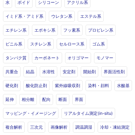
水
ボイド
シリコーン
アクリル系
イミド系・アミド系
ウレタン系
エステル系
エチレン系
エポキシ系
フッ素系
プロピレン系
ビニル系
スチレン系
セルロース系
ゴム系
タンパク質
カーボネート
オリゴマー
モノマー
共重合
結晶
水溶性
安定剤
開始剤
界面活性剤
硬化剤
酸化防止剤
紫外線吸収剤
染料・顔料
水酸基
延伸
相分離
配向
断面
界面
マッピング・イメージング
リアルタイム測定(in-situ)
複合解析
三次元
画像解析
調温調湿
冷却・凍結測定