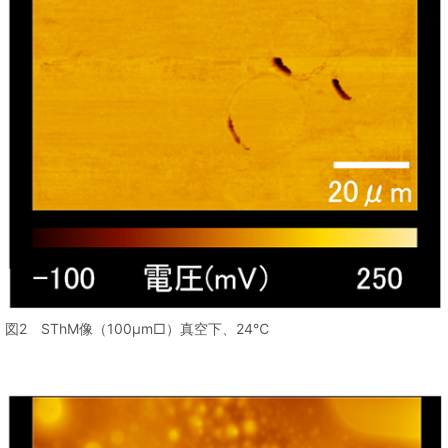
図2 SThM像（100μm□）真空下、24℃