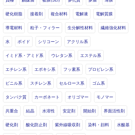
硬化樹脂
接着剤
複合材料
電解液
電解質膜
導電材料
粒子・フィラー
生分解性材料
繊維強化材料
水
ボイド
シリコーン
アクリル系
イミド系・アミド系
ウレタン系
エステル系
エチレン系
エポキシ系
フッ素系
プロピレン系
ビニル系
スチレン系
セルロース系
ゴム系
タンパク質
カーボネート
オリゴマー
モノマー
共重合
結晶
水溶性
安定剤
開始剤
界面活性剤
硬化剤
酸化防止剤
紫外線吸収剤
染料・顔料
水酸基