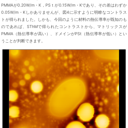
PMMAが0.20W/m・K，PSｔが0.15W/m・Kであり、その差はわずか
0.05W/m・Kしかありませんが、図4に示すように明瞭なコントラス
トが得られました。しかも、今回のように材料の熱伝導率が既知のも
のであれば、SThMで得られたコントラストから、マトリックスが
PMMA（熱伝導率が高い）、ドメインがPSt（熱伝導率が低い）とい
うことが判断できます。