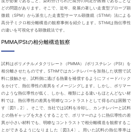
度が必要であること、染め分けられた成分の同定が困難であることな
どの問題があります。そこで、近年、発展の著しい走査型プローブ顕
微鏡（SPM）から派生した走査型サーマル顕微鏡（SThM）法による
高分子ミクロ相分離構造の観察事例を紹介します。SThMは熱伝導性
の違いを可視化する顕微鏡法です。
PMMA/PStの相分離構造観察
試料はポリメチルメタクリレート（PMMA） /ポリスチレン（PSt）を
相分離させたものです。SThMではカンチレバーを加熱した状態で試
料に接触させ、試料側に逃げる熱量を補償するようにフィードバック
をかけて、熱伝導性の差異をイメージングします。しかし、ポリマー
のような熱伝導性が低く、しかも、種類による違いもほとんどない材
料では、熱伝導性の差異を明瞭なコントラストとして得るのは困難で
す〔図1，2〕。そこで、当社では試料を冷却し、カンチレバーと試料
との熱ギャップを大きくすることで、ポリマーのように熱伝導性の差
異が小さい材料でも、明瞭なコントラストで相分離構造を観察するこ
とができるようになりました〔図3,4〕。 用いた試料の熱伝導率は