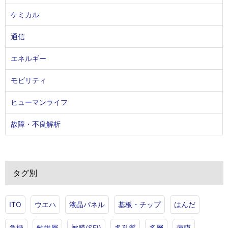
ケミカル
通信
エネルギー
モビリティ
ヒューマンライフ
故障・不良解析
タグ別
ITO
ウエハ
液晶パネル
基板・チップ
はんだ
負極
触媒層
被膜(SEI)
多孔質
多層
薄膜