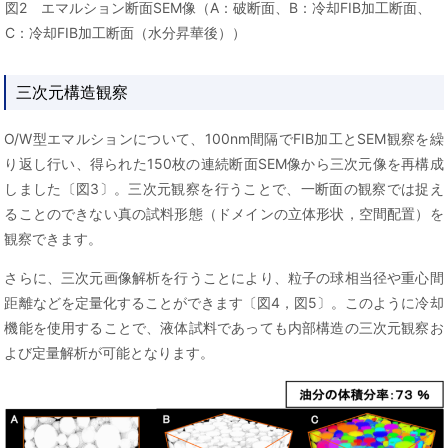
図2 エマルション断面SEM像（A：破断面、B：冷却FIB加工断面、
C：冷却FIB加工断面（水分昇華後））
三次元構造観察
O/W型エマルションについて、100nm間隔でFIB加工とSEM観察を繰
り返し行い、得られた150枚の連続断面SEM像から三次元像を再構成
しました〔図3〕。三次元観察を行うことで、一断面の観察では捉え
ることのできない真の試料形態（ドメインの立体形状，空間配置）を
観察できます。
さらに、三次元画像解析を行うことにより、粒子の球相当径や重心間
距離などを定量化することができます〔図4，図5〕。このように冷却
機能を使用することで、液体試料であっても内部構造の三次元観察お
よび定量解析が可能となります。