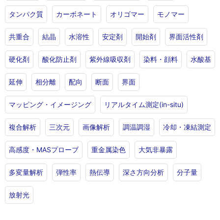
タンパク質
カーボネート
オリゴマー
モノマー
共重合
結晶
水溶性
安定剤
開始剤
界面活性剤
硬化剤
酸化防止剤
紫外線吸収剤
染料・顔料
水酸基
延伸
相分離
配向
断面
界面
マッピング・イメージング
リアルタイム測定(in-situ)
複合解析
三次元
画像解析
調温調湿
冷却・凍結測定
高感度・MASプローブ
重金属染色
大気非暴露
多変量解析
弾性率
熱伝導
深さ方向分析
分子量
放射光