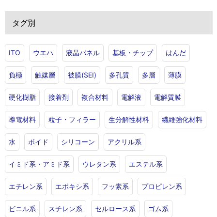
タグ別
ITO
ウエハ
液晶パネル
基板・チップ
はんだ
負極
触媒層
被膜(SEI)
多孔質
多層
薄膜
硬化樹脂
接着剤
複合材料
電解液
電解質膜
導電材料
粒子・フィラー
生分解性材料
繊維強化材料
水
ボイド
シリコーン
アクリル系
イミド系・アミド系
ウレタン系
エステル系
エチレン系
エポキシ系
フッ素系
プロピレン系
ビニル系
スチレン系
セルロース系
ゴム系