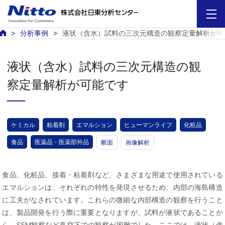
分析事例
液状（含水）試料の三次元構造の観察定量解析が可
液状（含水）試料の三次元構造の観
察定量解析が可能です
ケミカル
粘着剤
エマルション
ヒューマンライフ
化粧品
食品
医薬品・医薬部外品
断面
画像解析
食品、化粧品、接着・粘着剤など、さまざまな用途で使用されている
エマルションは、それぞれの特性を発現させるため、内部の海島構造
に工夫がなされています。これらの微細な内部構造の観察を行うこと
は、製品開発を行う際に重要となりますが、試料が液状であることか
ら、SEM観察など真空下での観察が困難でした。ここでは、液状（含