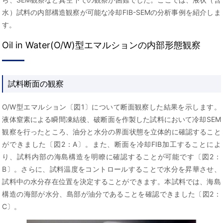
水）試料の内部構造観察が可能な冷却FIB-SEMの分析事例を紹介しま
す。
Oil in Water(O/W)型エマルションの内部形態観察
試料断面の観察
O/W型エマルション〔図1〕について断面観察した結果を示します。
液体窒素による瞬間凍結後、破断面を作製した試料において冷却SEM
観察を行ったところ、油分と水分の界面状態を立体的に確認すること
ができました〔図2：A〕。また、断面を冷却FIB加工することによ
り、試料内部の海島構造を明瞭に確認することが可能です〔図2：
B〕。さらに、試料温度をコントロールすることで水分を昇華させ、
試料中の水分存在位置を決定することができます。本試料では、海島
構造の海部が水分、島部が油分であることを確認できました〔図2：
C〕。