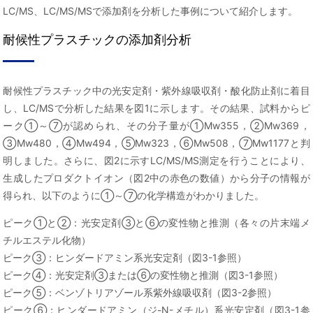
LC/MS、LC/MS/MSで添加剤を分析した事例について紹介します。
耐候性プラスチックの添加剤分析
耐候性プラスチック中の光安定剤・紫外線吸収剤・酸化防止剤に着目
し、LC/MSで分析した結果を図1に示します。その結果、試料からピ
ーク①～⑦が認められ、その分子量が①Mw355，②Mw369，
③Mw480，④Mw494，⑤Mw323，⑥Mw508，⑦Mw1177と判
明しました。さらに、図2に示すLC/MS/MS測定を行うことにより、
生成したプロダクトイオン（図2中の赤色の数値）から分子の情報が
得られ、以下のように①～⑦の化学構造がわかりました。
ピーク①と②：光安定剤③と⑥の変性物と推測（各々の片末端メ
チルエステル化物）
ピーク③：ヒンダードアミン系光安定剤（図3-1参照）
ピーク④：光安定剤③または⑥の変性物と推測（図3-1参照）
ピーク⑤：ベンゾトリアゾール系紫外線吸収剤（図3-2参照）
ピーク⑥：ヒンダードアミン（ジ-N-メチル）系光安定剤（図3-1参