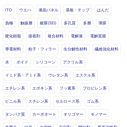
ITO
ウエハ
液晶パネル
基板・チップ
はんだ
負極
触媒層
被膜(SEI)
多孔質
多層
薄膜
硬化樹脂
接着剤
複合材料
電解液
電解質膜
導電材料
粒子・フィラー
生分解性材料
繊維強化材料
水
ボイド
シリコーン
アクリル系
イミド系・アミド系
ウレタン系
エステル系
エチレン系
エポキシ系
フッ素系
プロピレン系
ビニル系
スチレン系
セルロース系
ゴム系
タンパク質
カーボネート
オリゴマー
モノマー