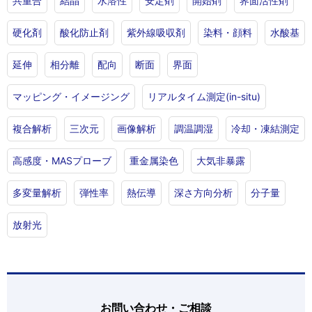
共重合
結晶
水溶性
安定剤
開始剤
界面活性剤
硬化剤
酸化防止剤
紫外線吸収剤
染料・顔料
水酸基
延伸
相分離
配向
断面
界面
マッピング・イメージング
リアルタイム測定(in-situ)
複合解析
三次元
画像解析
調温調湿
冷却・凍結測定
高感度・MASプローブ
重金属染色
大気非暴露
多変量解析
弾性率
熱伝導
深さ方向分析
分子量
放射光
お問い合わせ・ご相談