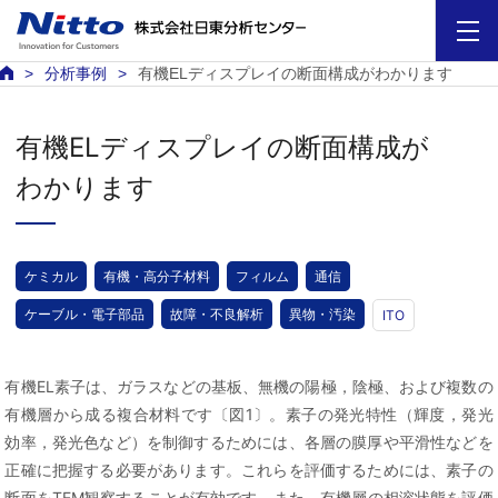
分析事例
有機ELディスプレイの断面構成がわかります
有機ELディスプレイの断面構成が
わかります
ケミカル
有機・高分子材料
フィルム
通信
ケーブル・電子部品
故障・不良解析
異物・汚染
ITO
有機EL素子は、ガラスなどの基板、無機の陽極，陰極、および複数の
有機層から成る複合材料です〔図1〕。素子の発光特性（輝度，発光
効率，発光色など）を制御するためには、各層の膜厚や平滑性などを
正確に把握する必要があります。これらを評価するためには、素子の
断面をTEM観察することが有効です。また、有機層の相溶状態を評価