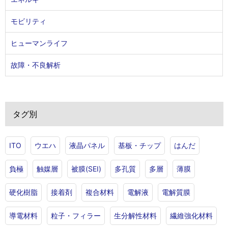
モビリティ
ヒューマンライフ
故障・不良解析
タグ別
ITO
ウエハ
液晶パネル
基板・チップ
はんだ
負極
触媒層
被膜(SEI)
多孔質
多層
薄膜
硬化樹脂
接着剤
複合材料
電解液
電解質膜
導電材料
粒子・フィラー
生分解性材料
繊維強化材料