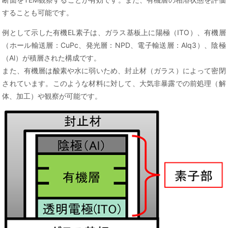
することも可能です。
例として示した有機EL素子は、ガラス基板上に陽極（ITO）、有機層
（ホール輸送層：CuPc、発光層：NPD、電子輸送層：Alq3）、陰極
（Al）が積層された構成です。
また、有機層は酸素や水に弱いため、封止材（ガラス）によって密閉
されています。このような材料に対して、大気非暴露での前処理（解
体、加工）や観察が可能です。