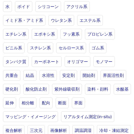
水
ボイド
シリコーン
アクリル系
イミド系・アミド系
ウレタン系
エステル系
エチレン系
エポキシ系
フッ素系
プロピレン系
ビニル系
スチレン系
セルロース系
ゴム系
タンパク質
カーボネート
オリゴマー
モノマー
共重合
結晶
水溶性
安定剤
開始剤
界面活性剤
硬化剤
酸化防止剤
紫外線吸収剤
染料・顔料
水酸基
延伸
相分離
配向
断面
界面
マッピング・イメージング
リアルタイム測定(in-situ)
複合解析
三次元
画像解析
調温調湿
冷却・凍結測定