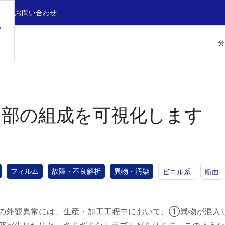
お問い合わせ
分
常部の組成を可視化します
フィルム
故障・不良解析
異物・汚染
ビニル系
断面
の外観異常には、生産・加工工程中において、①異物が混入