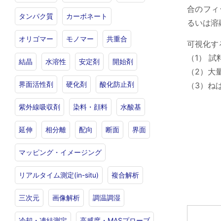
合のフィ
タンパク質
カーボネート
るいは溶
オリゴマー
モノマー
共重合
可視化す
（1） 
結晶
水溶性
安定剤
開始剤
（2）大
界面活性剤
硬化剤
酸化防止剤
（3）ね
紫外線吸収剤
染料・顔料
水酸基
延伸
相分離
配向
断面
界面
マッピング・イメージング
リアルタイム測定(in-situ)
複合解析
三次元
画像解析
調温調湿
冷却・凍結測定
高感度・MASプローブ