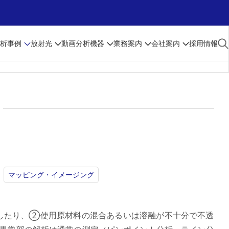
析事例
放射光
動画
分析機器
業務案内
会社案内
採用情報
マッピング・イメージング
したり、②使用原材料の混合あるいは溶融が不十分で不透