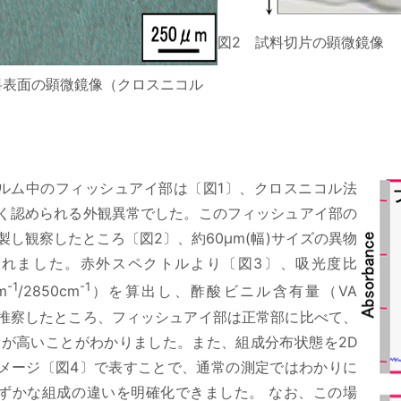
図2 試料切片の顕微鏡像
料表面の顕微鏡像（クロスニコル
ィルム中のフィッシュアイ部は〔図1〕、クロスニコル法
く認められる外観異常でした。このフィッシュアイ部の
製し観察したところ〔図2〕、約60μm(幅)サイズの異物
されました。赤外スペクトルより〔図3〕、吸光度比
-1
-1
m
/2850cm
）を算出し、酢酸ビニル含有量（VA
を推察したところ、フィッシュアイ部は正常部に比べて、
量が高いことがわかりました。また、組成分布状態を2D
メージ〔図4〕で表すことで、通常の測定ではわかりに
ずかな組成の違いを明確化できました。 なお、この場