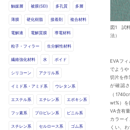
触媒層
被膜(SEI)
多孔質
多層
薄膜
硬化樹脂
接着剤
複合材料
図1 試
電解液
電解質膜
導電材料
法）
粒子・フィラー
生分解性材料
繊維強化材料
水
ボイド
EVAフ
でようや
シリコーン
アクリル系
切片を作
が確認
イミド系・アミド系
ウレタン系
（1740c
エステル系
エチレン系
エポキシ系
wt%）
VA含有
フッ素系
プロピレン系
ビニル系
カラーイ
スチレン系
セルロース系
ゴム系
くい、わ