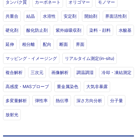
タンパク質
カーボネート
オリゴマー
モノマー
共重合
結晶
水溶性
安定剤
開始剤
界面活性剤
硬化剤
酸化防止剤
紫外線吸収剤
染料・顔料
水酸基
延伸
相分離
配向
断面
界面
マッピング・イメージング
リアルタイム測定(in-situ)
複合解析
三次元
画像解析
調温調湿
冷却・凍結測定
高感度・MASプローブ
重金属染色
大気非暴露
多変量解析
弾性率
熱伝導
深さ方向分析
分子量
放射光