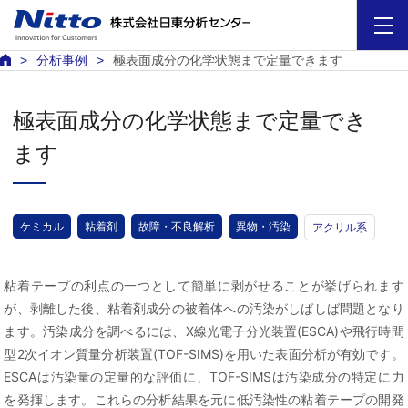
分析事例
極表面成分の化学状態まで定量できます
極表面成分の化学状態まで定量でき
ます
ケミカル
粘着剤
故障・不良解析
異物・汚染
アクリル系
粘着テープの利点の一つとして簡単に剥がせることが挙げられます
が、剥離した後、粘着剤成分の被着体への汚染がしばしば問題となり
ます。汚染成分を調べるには、X線光電子分光装置(ESCA)や飛行時間
型2次イオン質量分析装置(TOF-SIMS)を用いた表面分析が有効です。
ESCAは汚染量の定量的な評価に、TOF-SIMSは汚染成分の特定に力
を発揮します。これらの分析結果を元に低汚染性の粘着テープの開発