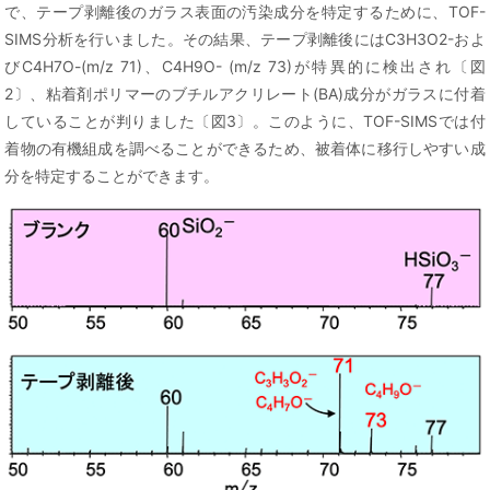
で、テープ剥離後のガラス表面の汚染成分を特定するために、TOF-
SIMS分析を行いました。その結果、テープ剥離後にはC3H3O2-およ
びC4H7O-(m/z 71)、C4H9O- (m/z 73)が特異的に検出され〔図
2〕、粘着剤ポリマーのブチルアクリレート(BA)成分がガラスに付着
していることが判りました〔図3〕。このように、TOF-SIMSでは付
着物の有機組成を調べることができるため、被着体に移行しやすい成
分を特定することができます。