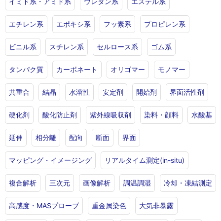
イミド系・アミド系
ウレタン系
エステル系
エチレン系
エポキシ系
フッ素系
プロピレン系
ビニル系
スチレン系
セルロース系
ゴム系
タンパク質
カーボネート
オリゴマー
モノマー
共重合
結晶
水溶性
安定剤
開始剤
界面活性剤
硬化剤
酸化防止剤
紫外線吸収剤
染料・顔料
水酸基
延伸
相分離
配向
断面
界面
マッピング・イメージング
リアルタイム測定(in-situ)
複合解析
三次元
画像解析
調温調湿
冷却・凍結測定
高感度・MASプローブ
重金属染色
大気非暴露