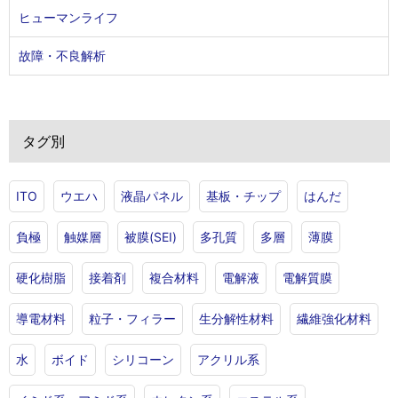
ヒューマンライフ
故障・不良解析
タグ別
ITO
ウエハ
液晶パネル
基板・チップ
はんだ
負極
触媒層
被膜(SEI)
多孔質
多層
薄膜
硬化樹脂
接着剤
複合材料
電解液
電解質膜
導電材料
粒子・フィラー
生分解性材料
繊維強化材料
水
ボイド
シリコーン
アクリル系