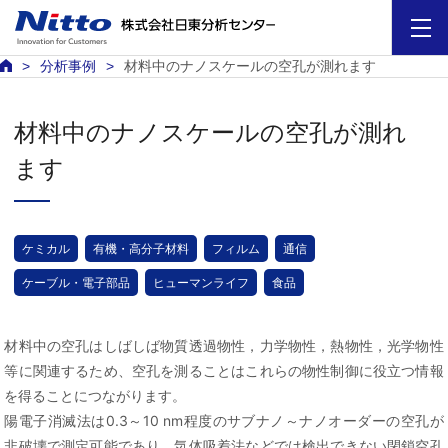
分析事例
材料中のナノスケールの空孔が測れます
材料中のナノスケールの空孔が測れ
ます
ケミカル
有機・高分子材料
フィルム
通信
ケーブル・電子部品
ヒューマンライフ
食品
材料中の空孔はしばしば物質透過物性，力学物性，熱物性，光学物性
等に関連するため、空孔を測ることはこれらの物性制御に役立つ情報
を得ることにつながります。
陽電子消滅法は0.3～10 nm程度のサブナノ～ナノオーダーの空孔が
非破壊で測定可能であり、気体吸着法などでは検出できない閉鎖空孔