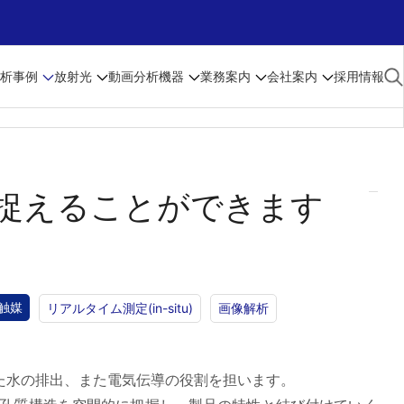
析事例
放射光
動画
分析機器
業務案内
会社案内
採用情報
捉えることができます
触媒
リアルタイム測定(in-situ)
画像解析
した水の排出、また電気伝導の役割を担います。