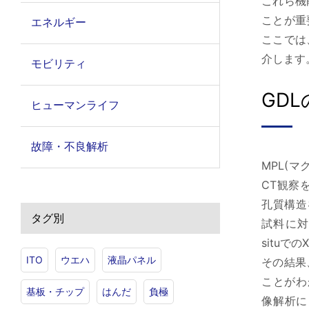
これら機
ことが重
エネルギー
ここでは
介します
モビリティ
GD
ヒューマンライフ
故障・不良解析
MPL(
CT観察
孔質構造
タグ別
試料に対
situで
ITO
ウエハ
液晶パネル
その結果
ことがわ
基板・チップ
はんだ
負極
像解析に