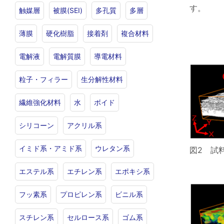
す。
触媒層
被膜(SEI)
多孔質
多層
薄膜
硬化樹脂
接着剤
複合材料
電解液
電解質膜
導電材料
粒子・フィラー
生分解性材料
繊維強化材料
水
ボイド
シリコーン
アクリル系
イミド系・アミド系
ウレタン系
図2 試
エステル系
エチレン系
エポキシ系
フッ素系
プロピレン系
ビニル系
スチレン系
セルロース系
ゴム系