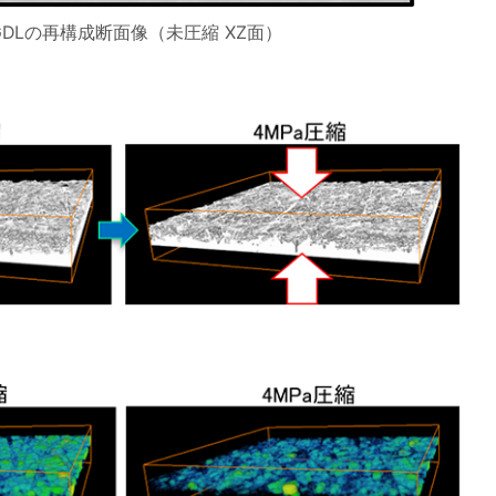
GDLの再構成断面像（未圧縮 XZ面）