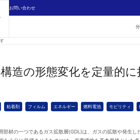
お問い合わせ
分
す
部構造の形態変化を定量的に
粘着剤
フィルム
エネルギー
燃料電池
モビリティ
用部材の一つであるガス拡散層(GDL)は、ガスの拡散や発生