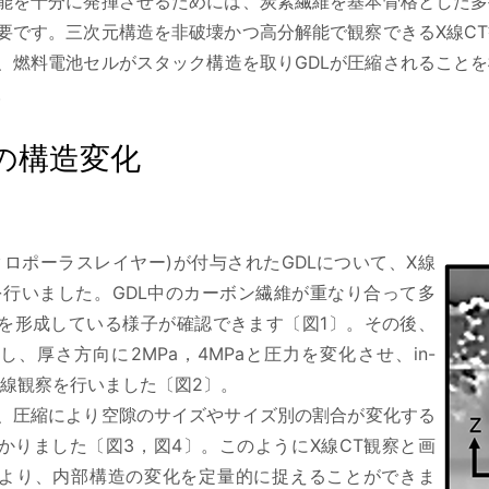
能を十分に発揮させるためには、炭素繊維を基本骨格とした多
要です。三次元構造を非破壊かつ高分解能で観察できるX線C
、燃料電池セルがスタック構造を取りGDLが圧縮されることを
。
Lの構造変化
マクロポーラスレイヤー)が付与されたGDLについて、X線
を行いました。GDL中のカーボン繊維が重なり合って多
を形成している様子が確認できます〔図1〕。その後、
し、厚さ方向に2MPa，4MPaと圧力を変化させ、in-
のX線観察を行いました〔図2〕。
、圧縮により空隙のサイズやサイズ別の割合が変化する
かりました〔図3，図4〕。このようにX線CT観察と画
より、内部構造の変化を定量的に捉えることができま