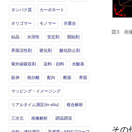
タンパク質
カーボネート
オリゴマー
モノマー
共重合
図3 画
結晶
水溶性
安定剤
開始剤
界面活性剤
硬化剤
酸化防止剤
紫外線吸収剤
染料・顔料
水酸基
延伸
相分離
配向
断面
界面
マッピング・イメージング
リアルタイム測定(in-situ)
複合解析
三次元
画像解析
調温調湿
その
冷却・凍結測定
高感度・MASプローブ