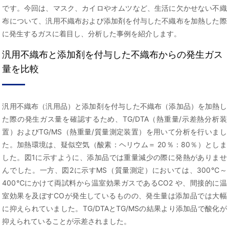
です。今回は、マスク、カイロやオムツなど、生活に欠かせない不織
布について、汎用不織布および添加剤を付与した不織布を加熱した際
に発生するガスに着目し、分析した事例を紹介します。
汎用不織布と添加剤を付与した不織布からの発生ガス
量を比較
汎用不織布（汎用品）と添加剤を付与した不織布（添加品）を加熱し
た際の発生ガス量を確認するため、TG/DTA（熱重量/示差熱分析装
置）およびTG/MS（熱重量/質量測定装置）を用いて分析を行いまし
た。加熱環境は、疑似空気（酸素：ヘリウム＝ 20％：80％）としま
した。図1に示すように、添加品では重量減少の際に発熱がありませ
んでした。一方、図2に示すMS（質量測定）においては、300℃～
400℃にかけて両試料から温室効果ガスであるCO2 や、間接的に温
室効果を及ぼすCOが発生しているものの、発生量は添加品では大幅
に抑えられていました。TG/DTAとTG/MSの結果より添加品で酸化が
抑えられていることが示差されました。