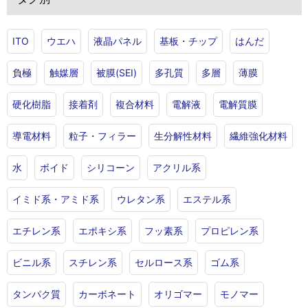
ITO
ウエハ
液晶パネル
基板・チップ
はんだ
負極
触媒層
被膜(SEI)
多孔質
多層
薄膜
硬化樹脂
接着剤
複合材料
電解液
電解質膜
導電材料
粒子・フィラー
生分解性材料
繊維強化材料
水
ボイド
シリコーン
アクリル系
イミド系・アミド系
ウレタン系
エステル系
エチレン系
エポキシ系
フッ素系
プロピレン系
ビニル系
スチレン系
セルロース系
ゴム系
タンパク質
カーボネート
オリゴマー
モノマー