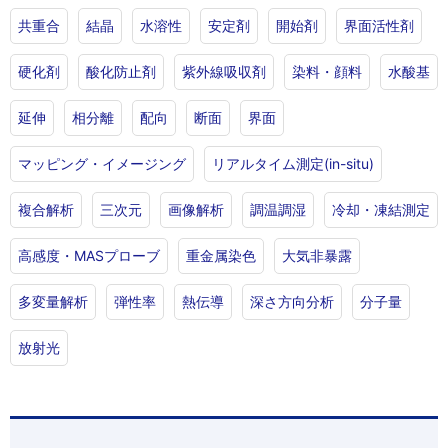
共重合
結晶
水溶性
安定剤
開始剤
界面活性剤
硬化剤
酸化防止剤
紫外線吸収剤
染料・顔料
水酸基
延伸
相分離
配向
断面
界面
マッピング・イメージング
リアルタイム測定(in-situ)
複合解析
三次元
画像解析
調温調湿
冷却・凍結測定
高感度・MASプローブ
重金属染色
大気非暴露
多変量解析
弾性率
熱伝導
深さ方向分析
分子量
放射光