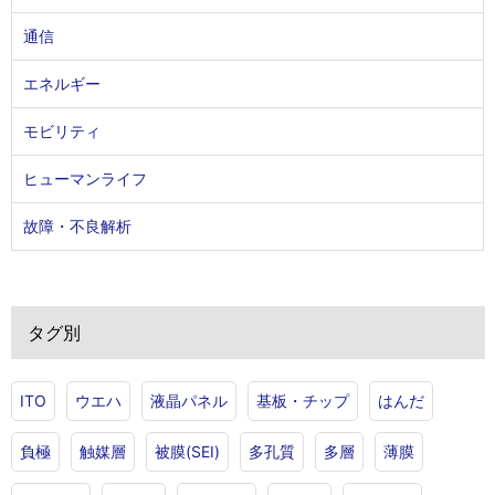
通信
エネルギー
モビリティ
ヒューマンライフ
故障・不良解析
タグ別
ITO
ウエハ
液晶パネル
基板・チップ
はんだ
負極
触媒層
被膜(SEI)
多孔質
多層
薄膜