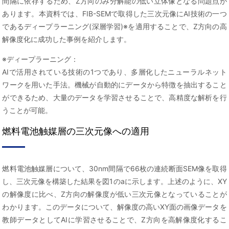
間隔に依存するため、Z方向のみ分解能の低い立体像となる問題点が
あります。本資料では、FIB-SEMで取得した三次元像にAI技術の一つ
であるディープラーニング(深層学習)※を適用することで、Z方向の高
解像度化に成功した事例を紹介します。
※ディープラーニング：
AIで活用されている技術の1つであり、多層化したニューラルネット
ワークを用いた手法。機械が自動的にデータから特徴を抽出すること
ができるため、大量のデータを学習させることで、高精度な解析を行
うことが可能。
燃料電池触媒層の三次元像への適用
燃料電池触媒層について、30nm間隔で66枚の連続断面SEM像を取得
し、三次元像を構築した結果を図1のaに示します。上述のように、XY
の解像度に比べ、Z方向の解像度が低い三次元像となっていることが
わかります。このデータについて、解像度の高いXY面の画像データを
教師データとしてAIに学習させることで、Z方向を高解像度化するこ