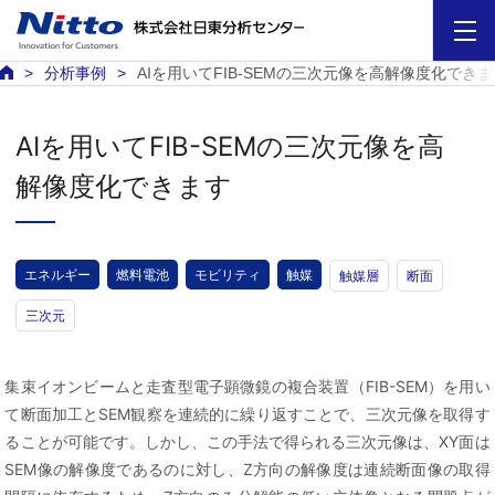
分析事例
AIを用いてFIB-SEMの三次元像を高解像度化できま
AIを用いてFIB-SEMの三次元像を高
解像度化できます
エネルギー
燃料電池
モビリティ
触媒
触媒層
断面
三次元
集束イオンビームと走査型電子顕微鏡の複合装置（FIB-SEM）を用い
て断面加工とSEM観察を連続的に繰り返すことで、三次元像を取得す
ることが可能です。しかし、この手法で得られる三次元像は、XY面は
SEM像の解像度であるのに対し、Z方向の解像度は連続断面像の取得