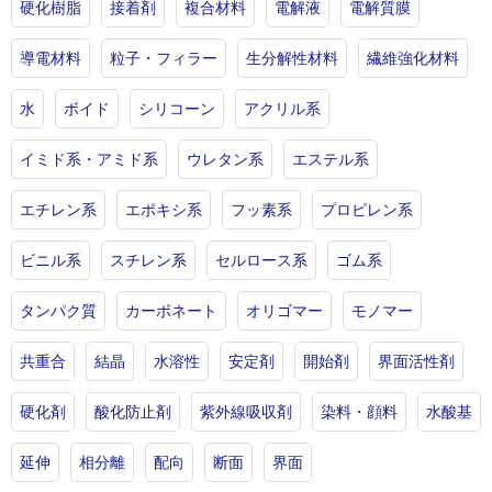
硬化樹脂
接着剤
複合材料
電解液
電解質膜
導電材料
粒子・フィラー
生分解性材料
繊維強化材料
水
ボイド
シリコーン
アクリル系
イミド系・アミド系
ウレタン系
エステル系
エチレン系
エポキシ系
フッ素系
プロピレン系
ビニル系
スチレン系
セルロース系
ゴム系
タンパク質
カーボネート
オリゴマー
モノマー
共重合
結晶
水溶性
安定剤
開始剤
界面活性剤
硬化剤
酸化防止剤
紫外線吸収剤
染料・顔料
水酸基
延伸
相分離
配向
断面
界面